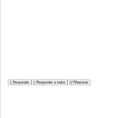
î„‘
Responder
î„“
Responder a todos
îƒŸ
Reenviar