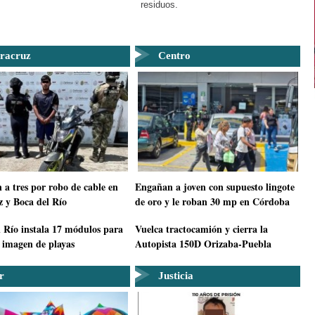
residuos.
racruz
Centro
 a tres por robo de cable en
Engañan a joven con supuesto lingote
z y Boca del Río
de oro y le roban 30 mp en Córdoba
 Río instala 17 módulos para
Vuelca tractocamión y cierra la
 imagen de playas
Autopista 150D Orizaba-Puebla
r
Justicia