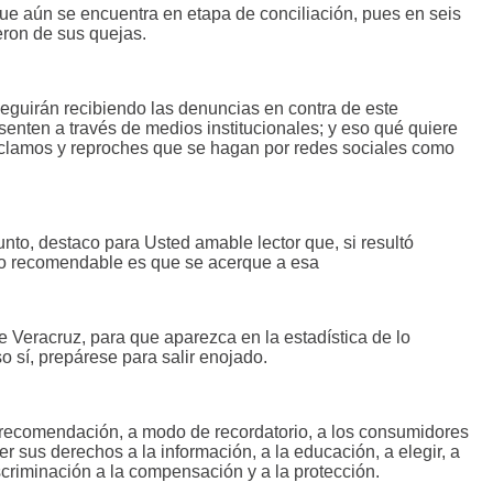
e aún se encuentra en etapa de conciliación, pues en seis
eron de sus quejas.
seguirán recibiendo las denuncias en contra de este
senten a través de medios institucionales; y eso qué quiere
eclamos y reproches que se hagan por redes sociales como
nto, destaco para Usted amable lector que, si resultó
lo recomendable es que se acerque a esa
de Veracruz, para que aparezca en la estadística de lo
o sí, prepárese para salir enojado.
a recomendación, a modo de recordatorio, a los consumidores
er sus derechos a la información, a la educación, a elegir, a
iscriminación a la compensación y a la protección.