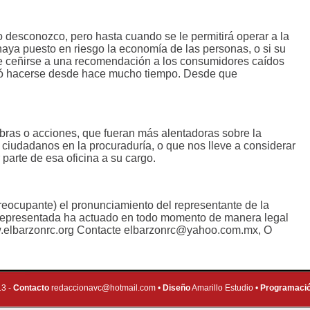
o desconozco, pero hasta cuando se le permitirá operar a la
haya puesto en riesgo la economía de las personas, o si su
be ceñirse a una recomendación a los consumidores caídos
bió hacerse desde hace mucho tiempo. Desde que
abras o acciones, que fueran más alentadoras sobre la
ciudadanos en la procuraduría, o que nos lleve a considerar
or parte de esa oficina a su cargo.
reocupante) el pronunciamiento del representante de la
representada ha actuado en todo momento de manera legal
.elbarzonrc.org Contacte
elbarzonrc@yahoo.com.mx
, O
13 -
Contacto
redaccionavc@hotmail.com
•
Diseño
Amarillo Estudio •
Programaci