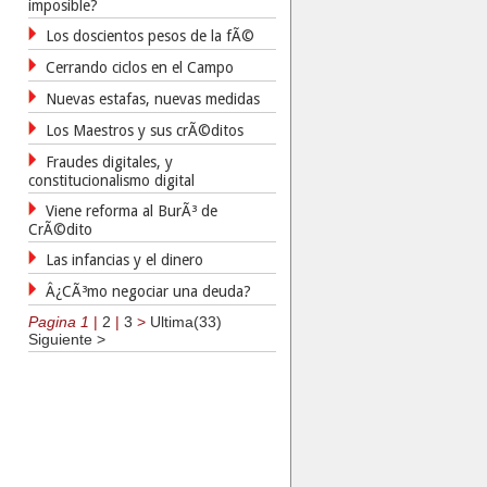
imposible?
Los doscientos pesos de la fÃ©
Cerrando ciclos en el Campo
Nuevas estafas, nuevas medidas
Los Maestros y sus crÃ©ditos
Fraudes digitales, y
constitucionalismo digital
Viene reforma al BurÃ³ de
CrÃ©dito
Las infancias y el dinero
Â¿CÃ³mo negociar una deuda?
Pagina 1
|
2
|
3
>
Ultima(33)
Siguiente >