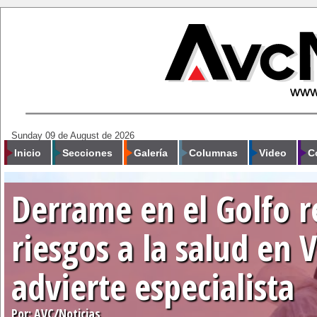
Sunday 09 de August de 2026
Inicio
Secciones
Galería
Columnas
Video
C
Derrame en el Golfo r
riesgos a la salud en 
advierte especialista
Por: AVC/Noticias