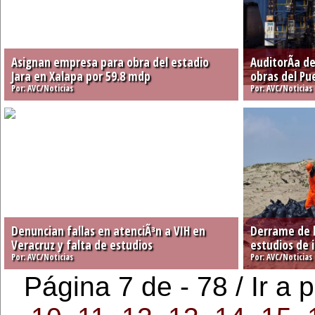
Asignan empresa para obra del estadio
AuditorÃ­a d
Jara en Xalapa por 59.8 mdp
obras del Pu
Por: AVC/Noticias
Por: AVC/Noticia
Denuncian fallas en atenciÃ³n a VIH en
Derrame de h
Veracruz y falta de estudios
estudios de 
Por: AVC/Noticias
Por: AVC/Noticia
Página 7 de - 78 / Ir a