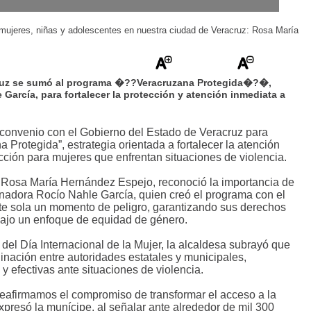
as y adolescentes en nuestra ciudad de Veracruz: Rosa MarÃ­a
mujeres, niñas y adolescentes en nuestra ciudad de Veracruz: Rosa María
cruz se sumó al programa �??Veracruzana Protegida�?�,
García, para fortalecer la protección y atención inmediata a
 convenio con el Gobierno del Estado de Veracruz para
 Protegida”, estrategia orientada a fortalecer la atención
ción para mujeres que enfrentan situaciones de violencia.
, Rosa María Hernández Espejo, reconoció la importancia de
ernadora Rocío Nahle García, quien creó el programa con el
te sola un momento de peligro, garantizando sus derechos
 bajo un enfoque de equidad de género.
 del Día Internacional de la Mujer, la alcaldesa subrayó que
dinación entre autoridades estatales y municipales,
 efectivas ante situaciones de violencia.
eafirmamos el compromiso de transformar el acceso a la
expresó la munícipe, al señalar ante alrededor de mil 300