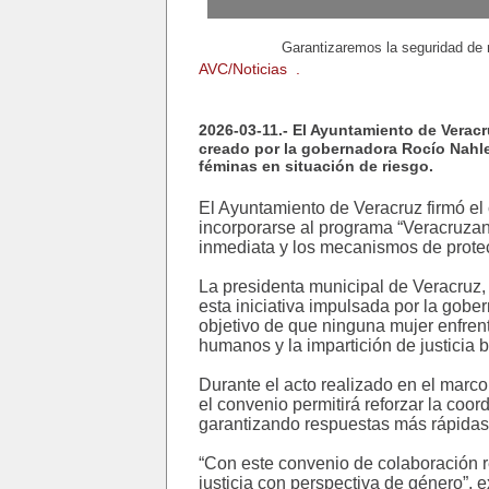
Garantizaremos la seguridad de mujeres, niÃ±
Garantizaremos la seguridad de 
AVC/Noticias .
2026-03-11.- El Ayuntamiento de Vera
creado por la gobernadora Rocío Nahle 
féminas en situación de riesgo.
El Ayuntamiento de Veracruz firmó el
incorporarse al programa “Veracruzana
inmediata y los mecanismos de protec
La presidenta municipal de Veracruz
esta iniciativa impulsada por la gob
objetivo de que ninguna mujer enfren
humanos y la impartición de justicia
Durante el acto realizado en el marco
el convenio permitirá reforzar la coor
garantizando respuestas más rápidas y
“Con este convenio de colaboración r
justicia con perspectiva de género”, 