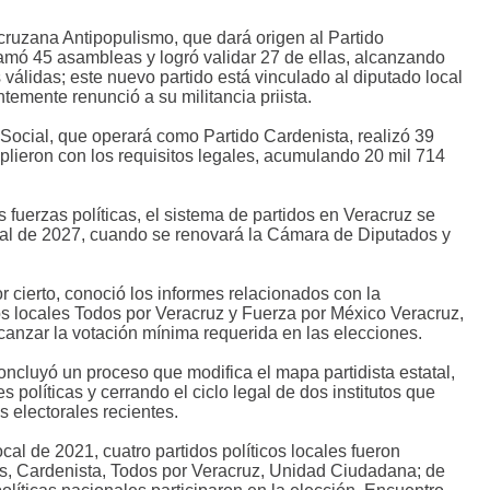
ruzana Antipopulismo, que dará origen al Partido
amó 45 asambleas y logró validar 27 de ellas, alcanzando
s válidas; este nuevo partido está vinculado al diputado local
emente renunció a su militancia priista.
a Social, que operará como Partido Cardenista, realizó 39
lieron con los requisitos legales, acumulando 20 mil 714
 fuerzas políticas, el sistema de partidos en Veracruz se
ral de 2027, cuando se renovará la Cámara de Diputados y
 cierto, conoció los informes relacionados con la
dos locales Todos por Veracruz y Fuerza por México Veracruz,
lcanzar la votación mínima requerida en las elecciones.
ncluyó un proceso que modifica el mapa partidista estatal,
políticas y cerrando el ciclo legal de dos institutos que
s electorales recientes.
al de 2021, cuatro partidos políticos locales fueron
os, Cardenista, Todos por Veracruz, Unidad Ciudadana; de