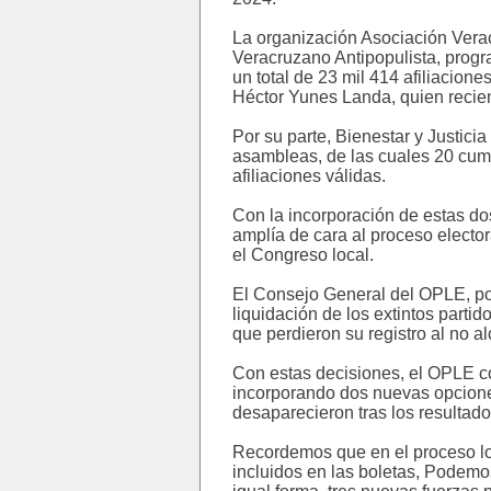
La organización Asociación Verac
Veracruzano Antipopulista, progr
un total de 23 mil 414 afiliacione
Héctor Yunes Landa, quien recient
Por su parte, Bienestar y Justici
asambleas, de las cuales 20 cump
afiliaciones válidas.
Con la incorporación de estas dos
amplía de cara al proceso electo
el Congreso local.
El Consejo General del OPLE, por
liquidación de los extintos parti
que perdieron su registro al no a
Con estas decisiones, el OPLE co
incorporando dos nuevas opciones 
desaparecieron tras los resultado
Recordemos que en el proceso loc
incluidos en las boletas, Podem