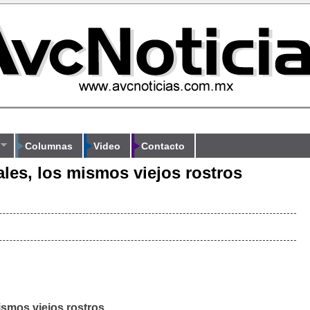
Columnas
Video
Contacto
les, los mismos viejos rostros
ismos viejos rostros