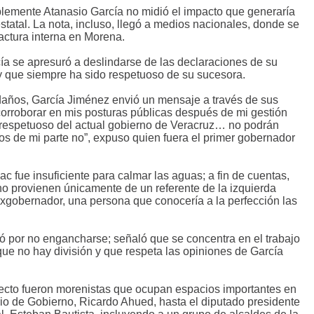
blemente Atanasio García no midió el impacto que generaría
estatal. La nota, incluso, llegó a medios nacionales, donde se
actura interna en Morena.
a se apresuró a deslindarse de las declaraciones de su
 y que siempre ha sido respetuoso de su sucesora.
 daños, García Jiménez envió un mensaje a través de sus
orroborar en mis posturas públicas después de mi gestión
 respetuoso del actual gobierno de Veracruz… no podrán
nos de mi parte no”, expuso quien fuera el primer gobernador
ac fue insuficiente para calmar las aguas; a fin de cuentas,
no provienen únicamente de un referente de la izquierda
exgobernador, una persona que conocería a la perfección las
tó por no engancharse; señaló que se concentra en el trabajo
que no hay división y que respeta las opiniones de García
pecto fueron morenistas que ocupan espacios importantes en
tario de Gobierno, Ricardo Ahued, hasta el diputado presidente