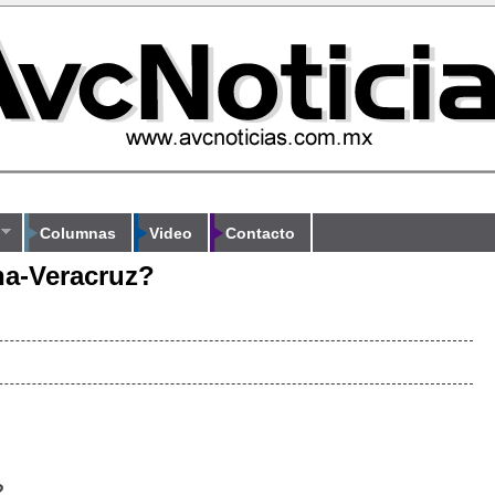
Columnas
Video
Contacto
na-Veracruz?
?