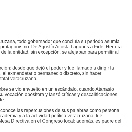
racruzana, todo gobernador que concluía su periodo asumía
el protagonismo. De Agustín Acosta Lagunes a Fidel Herrera
 de la entidad, sin excepción, se alejaban para permitir al
ción; desde que dejó el poder y fue llamado a dirigir la
 el exmandatario permaneció discreto, sin hacer
statal veracruzana.
mbre se vio envuelto en un escándalo, cuando Atanasio
u vocación opositora y lanzó críticas y descalificaciones
le.
y conoce las repercusiones de sus palabras como persona
cademia y a la actividad política veracruzana, fue
Mesa Directiva en el Congreso local; además, es padre del