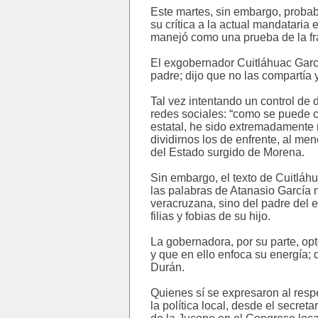
Este martes, sin embargo, proba
su crítica a la actual mandataria 
manejó como una prueba de la fr
El exgobernador Cuitláhuac Garcí
padre; dijo que no las compartía
Tal vez intentando un control de
redes sociales: “como se puede c
estatal, he sido extremadamente
dividirnos los de enfrente, al me
del Estado surgido de Morena.
Sin embargo, el texto de Cuitláhu
las palabras de Atanasio García 
veracruzana, sino del padre del 
filias y fobias de su hijo.
La gobernadora, por su parte, op
y que en ello enfoca su energía; 
Durán.
Quienes sí se expresaron al res
la política local, desde el secre