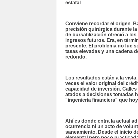
estatal.
Conviene recordar el origen. B
precisión quirúrgica durante l
de bursatilización ofreció a l
ingresos futuros. Era, en térmi
presente. El problema no fue so
tasas elevadas y una cadena de
redondo.
Los resultados están a la vis
veces el valor original del créd
capacidad de inversión. Calles
atados a decisiones tomadas ha
“ingeniería financiera” que ho
Ahí es donde entra la actual a
ocurrencia ni un acto de volunt
saneamiento. Desde el inicio d
elemental pero poco practicada: