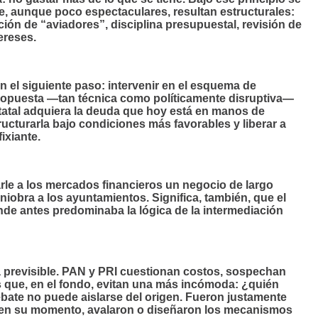
 aunque poco espectaculares, resultan estructurales:
ión de “aviadores”, disciplina presupuestal, revisión de
ereses.
n el siguiente paso: intervenir en el esquema de
propuesta —tan técnica como políticamente disruptiva—
tatal adquiera la deuda que hoy está en manos de
ucturarla bajo condiciones más favorables y liberar a
ixiante.
arle a los mercados financieros un negocio de largo
iobra a los ayuntamientos. Significa, también, que el
de antes predominaba la lógica de la intermediación
a previsible. PAN y PRI cuestionan costos, sospechan
 que, en el fondo, evitan una más incómoda: ¿quién
bate no puede aislarse del origen. Fueron justamente
, en su momento, avalaron o diseñaron los mecanismos