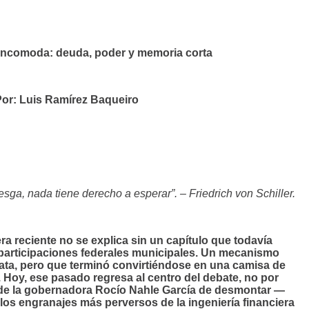
 incomoda: deuda, poder y memoria corta
or: Luis Ramírez Baqueiro
esga, nada tiene derecho a esperar”. – Friedrich von Schiller.
era reciente no se explica sin un capítulo que todavía
as participaciones federales municipales. Un mecanismo
ta, pero que terminó convirtiéndose en una camisa de
 Hoy, ese pasado regresa al centro del debate, no por
n de la gobernadora Rocío Nahle García de desmontar —
os engranajes más perversos de la ingeniería financiera