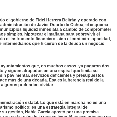
ajo el gobierno de Fidel Herrera Beltrán y operado con
a administración de Javier Duarte de Ochoa, el esquema
os municipios liquidez inmediata a cambio de comprometer
nos simples, hipotecar el mañana para sobrevivir el
lo el instrumento financiero, sino el contexto: opacidad,
 intermediarios que hicieron de la deuda un negocio
ta: ayuntamientos que, en muchos casos, ya pagaron dos
ito y siguen atrapados en una espiral que limita su
 sin pavimentar, servicios deficientes y presupuestos
ce más de una década. Esa es la herencia real de la
y algunos pretenden olvidar.
dministración estatal. Lo que está en marcha no es una
arismo político: es una estrategia integral de
e su gestión, Nahle García apostó por una premisa
 no gastar más de lo que se tiene. Bajo ese principio se