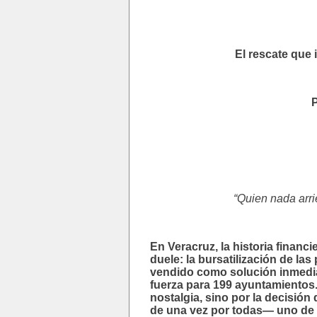
El rescate que
P
“Quien nada arri
En Veracruz, la historia financi
duele: la bursatilización de l
vendido como solución inmedia
fuerza para 199 ayuntamientos.
nostalgia, sino por la decisió
de una vez por todas— uno de l