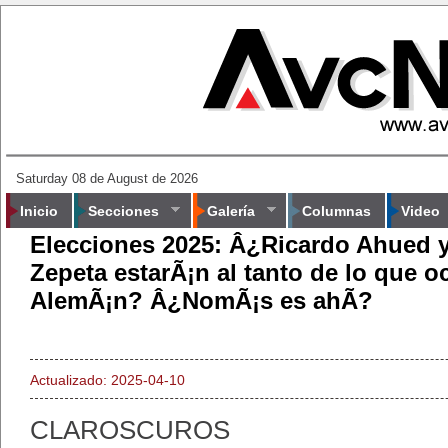
Saturday 08 de August de 2026
Inicio
Secciones
Galería
Columnas
Video
Elecciones 2025: Â¿Ricardo Ahued 
Zepeta estarÃ¡n al tanto de lo que o
AlemÃ¡n? Â¿NomÃ¡s es ahÃ­?
Actualizado: 2025-04-10
CLAROSCUROS