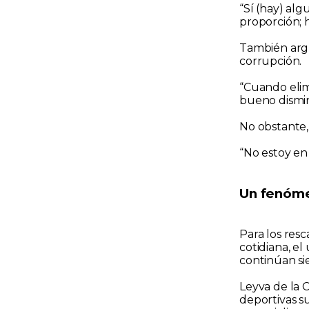
“Sí (hay) al
proporción; 
También argu
corrupción.
“Cuando elim
bueno dismin
No obstante
“No estoy en
Un fenóme
Para los resc
cotidiana, el
continúan si
Leyva de la 
deportivas s