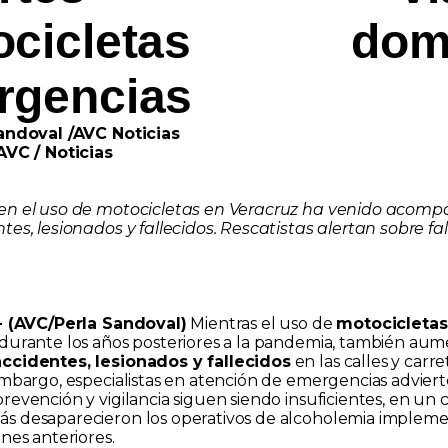
ocicletas dom
rgencias
Sandoval /AVC Noticias
AVC / Noticias
en el uso de motocicletas en Veracruz ha venido acom
tes, lesionados y fallecidos. Rescatistas alertan sobre fa
.- (AVC/Perla Sandoval)
Mientras el uso de
motocicletas
durante los años posteriores a la pandemia, también aum
accidentes, lesionados y fallecidos
en las calles y carre
embargo, especialistas en atención de emergencias adviert
revención y vigilancia siguen siendo insuficientes, en un
s desaparecieron los operativos de alcoholemia implem
nes anteriores.