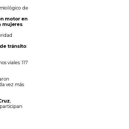
emiológico de
on motor en
 a mujeres
.
uridad
de tránsito
:
s viales: 117
raron
ada vez más
Cruz
,
participan