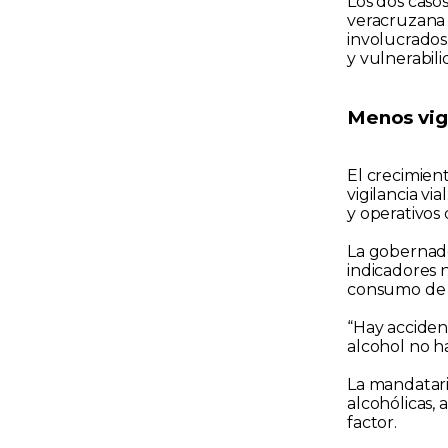
Los dos casos
veracruzana 
involucrados
y vulnerabilid
Menos vig
El crecimient
vigilancia vi
y operativos
La goberna
indicadores 
consumo de 
“Hay acciden
alcohol no 
La mandatari
alcohólicas,
factor.