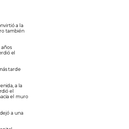
virtió a la
ero también
 años
rdió el
más tarde
nida, a la
rdió el
hacia el muro
 dejó a una