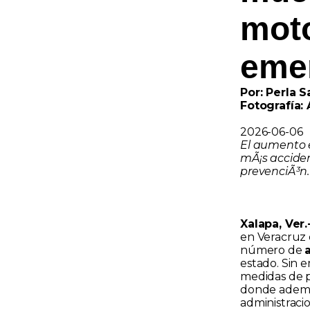
mot
eme
Por: Perla 
Fotografía: 
2026-06-06
El aumento 
mÃ¡s acciden
prevenciÃ³n.
Xalapa, Ver
en Veracruz 
número de
estado. Sin 
medidas de p
donde ademá
administracio