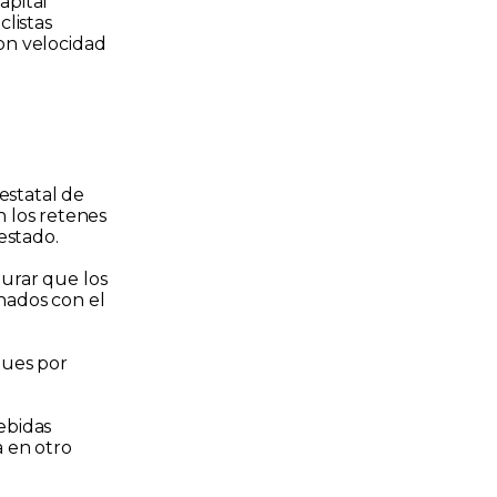
apital
listas
on velocidad
estatal de
n los retenes
estado.
gurar que los
nados con el
ques por
ebidas
a en otro