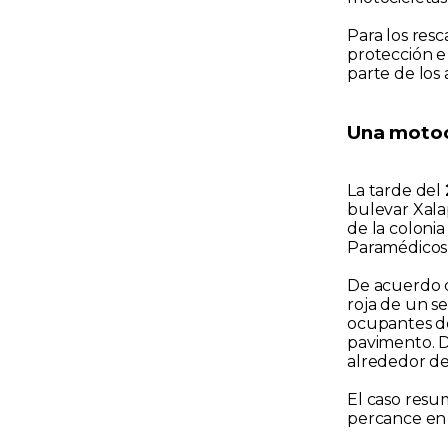
Para los resc
protección e
parte de los
Una motoci
La tarde del
bulevar Xala
de la coloni
Paramédicos l
De acuerdo c
roja de un se
ocupantes de
pavimento. Dí
alrededor d
El caso resu
percance en 