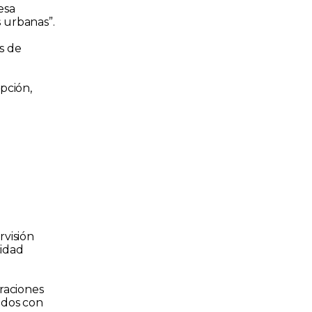
esa
s urbanas”.
s de
pción,
rvisión
cidad
raciones
ados con