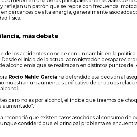
 ocurrieron en una de las principales arterias viales de la c
y reflejan un patrón que se repite con frecuencia: motocic
 en percances de alta energía, generalmente asociados c
ad física.
ilancia, más debate
o de los accidentes coincide con un cambio en la política 
al. Desde el inicio de la actual administración desapareciero
 de alcoholemia que se realizaban en distintos puntos del 
dora
Rocío Nahle García
ha defendido esa decisión al ase
no muestran un aumento significativo de choques relacio
alcohol.
tes pero no es por alcohol, el índice que traemos de cho
ha aumentado”.
a reconoció que existen casos asociados al consumo de b
 aunque consideró que el principal problema se encuentr