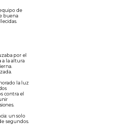
e equipo de
de buena
lecidas.
uzaba por el
a la altura
ierna.
izada.
norado la luz
dos
s contra el
unir
siones.
ia: un solo
 de segundos.