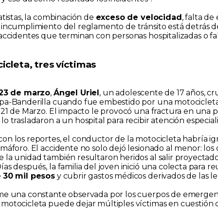
atistas, la combinación de
exceso de velocidad
, falta d
 incumplimiento del reglamento de tránsito está detrás 
 accidentes que terminan con personas hospitalizadas o fal
cleta, tres víctimas
23 de marzo
,
Ángel Uriel
, un adolescente de 17 años, cr
pa-Banderilla cuando fue embestido por una motocicleta 
a 21 de Marzo. El impacto le provocó una fractura en una p
o trasladaron a un hospital para recibir atención especial
on los reportes, el conductor de la motocicleta habría ig
máforo. El accidente no solo dejó lesionado al menor: los 
 la unidad también resultaron heridos al salir proyectado
as después, la familia del joven inició una colecta para re
e
30 mil pesos
y cubrir gastos médicos derivados de las le
me una constante observada por los cuerpos de emergenc
motocicleta puede dejar múltiples víctimas en cuestión