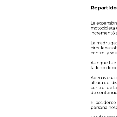
Repartido
La expansión 
motocicleta 
incrementó su
La madruga
circulaba so
control y se 
Aunque fue t
falleció debi
Apenas cuatr
altura del di
control de l
de contenció
El accidente
persona hosp