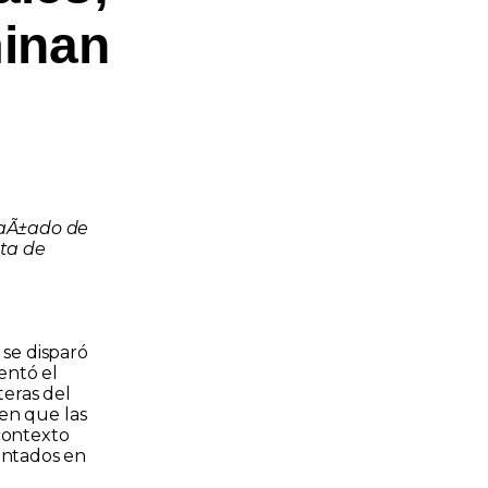
inan
paÃ±ado de
lta de
se disparó
entó el
teras del
en que las
 contexto
entados en