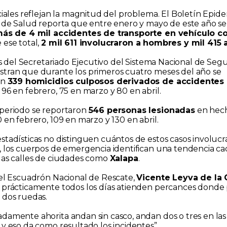
iciales reflejan la magnitud del problema. El Boletín Epid
a de Salud reporta que entre enero y mayo de este año se
ás de 4 mil accidentes de transporte en vehículo c
e ese total,
2 mil 611 involucraron a hombres y mil 415
ras del Secretariado Ejecutivo del Sistema Nacional de Seg
tran que durante los primeros cuatro meses del año se
on
339 homicidios culposos derivados de accidentes 
96 en febrero, 75 en marzo y 80 en abril.
periodo se reportaron
546 personas lesionadas
en hecho
 en febrero, 109 en marzo y 130 en abril.
stadísticas no distinguen cuántos de estos casos involuc
, los cuerpos de emergencia identifican una tendencia c
las calles de ciudades como
Xalapa
.
del Escuadrón Nacional de Rescate,
Vicente Leyva de la 
 prácticamente todos los días atienden percances donde 
 dos ruedas.
damente ahorita andan sin casco, andan dos o tres en las
 y eso da como resultado los incidentes”.