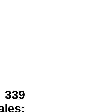
339
es;