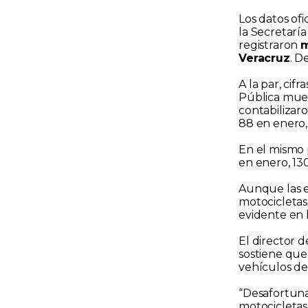
Los datos of
la Secretarí
registraron
m
Veracruz
. D
A la par, cif
Pública mues
contabilizar
88 en enero, 
En el mismo 
en enero, 130
Aunque las e
motocicletas
evidente en 
El director 
sostiene que
vehículos de
“Desafortuna
motocicletas