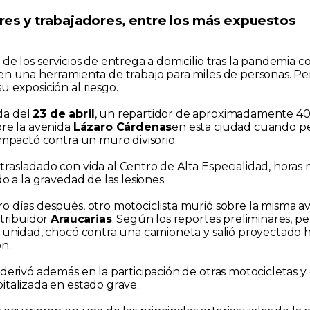
res y trabajadores, entre los más expuestos
de los servicios de entrega a domicilio tras la pandemia con
en una herramienta de trabajo para miles de personas. P
 exposición al riesgo.
da del
23 de abril
, un repartidor de aproximadamente 40
bre la avenida
Lázaro Cárdenas
en esta ciudad cuando pe
impactó contra un muro divisorio.
rasladado con vida al Centro de Alta Especialidad, horas 
do a la gravedad de las lesiones.
o días después, otro motociclista murió sobre la misma ave
stribuidor
Araucarias
. Según los reportes preliminares, pe
a unidad, chocó contra una camioneta y salió proyectado 
n.
 derivó además en la participación de otras motocicletas y
italizada en estado grave.