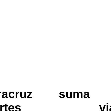
eracruz suma 
ertes vial