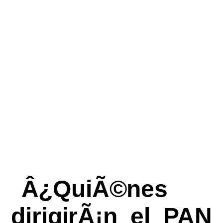
Â¿QuiÃ©nes
dirigirÃ¡n el PAN