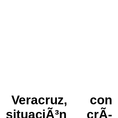
Veracruz, con
situaciÃ³n crÃ­