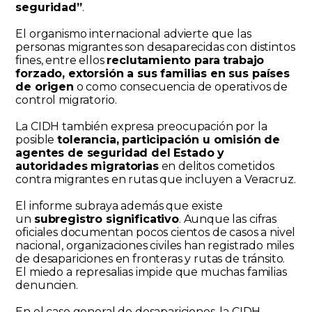
seguridad”
.
El organismo internacional advierte que las
personas migrantes son desaparecidas con distintos
fines, entre ellos
reclutamiento para trabajo
forzado, extorsión a sus familias en sus países
de origen
o como consecuencia de operativos de
control migratorio.
La CIDH también expresa preocupación por la
posible
tolerancia, participación u omisión de
agentes de seguridad del Estado y
autoridades migratorias
en delitos cometidos
contra migrantes en rutas que incluyen a Veracruz.
El informe subraya además que existe
un
subregistro significativo
. Aunque las cifras
oficiales documentan pocos cientos de casos a nivel
nacional, organizaciones civiles han registrado miles
de desapariciones en fronteras y rutas de tránsito.
El miedo a represalias impide que muchas familias
denuncien.
En el caso general de desapariciones, la CIDH