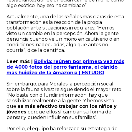
algo exótico; hoy eso ha cambiado”.
Actualmente, una de las señales más claras de esta
transformación es la reacción de la propia
población ante situaciones irregulares: “Hemos
visto un cambio en la percepción. Ahora la gente
denuncia cuando ve un mono en cautiverio o en
condiciones inadecuadas, algo que antes no
ocurría”, dice la científica.
Leer más |
Bolivia: reúnen por primera vez más
de 4000 fotos del perro fantasma, el cánido
más huidizo de la Amazonía | ESTUDIO
Sin embargo, para Morales la percepción social
sobre la fauna silvestre sigue siendo el mayor reto.
“No basta con difundir información; hay que
sensibilizar realmente a la gente. Y hemos visto
que
es más efectivo trabajar con los niños y
jóvenes
porque ellos sí cambian su forma de
pensar y pueden influir en sus familias”.
Por ello, el equipo ha reforzado su estrategia de