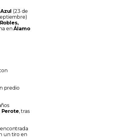
 Azul
(23 de
septiembre)
 Robles,
ina en
Álamo
 con
un predio
años
n
Perote
, tras
e encontrada
n un tiro en