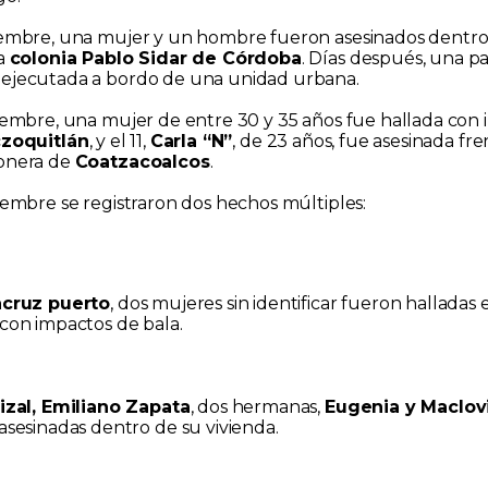
iembre, una mujer y un hombre fueron asesinados dentr
la
colonia Pablo Sidar de Córdoba
. Días después, una pa
 ejecutada a bordo de una unidad urbana.
iembre, una mujer de entre 30 y 35 años fue hallada con
czoquitlán
, y el 11,
Carla “N”
, de 23 años, fue asesinada fre
ionera de
Coatzacoalcos
.
tiembre se registraron dos hechos múltiples:
acruz puerto
, dos mujeres sin identificar fueron halladas
con impactos de bala.
izal, Emiliano Zapata
, dos hermanas,
Eugenia y Maclov
asesinadas dentro de su vivienda.