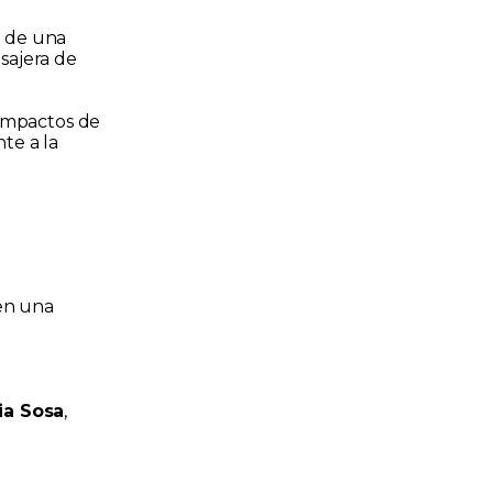
o de una
sajera de
 impactos de
nte a la
 en una
ia Sosa
,