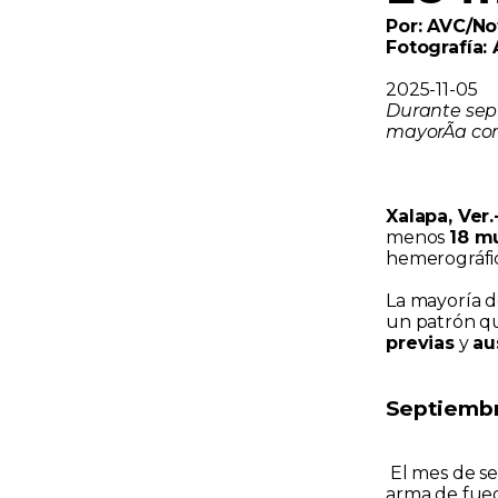
Por: AVC/No
Fotografía: 
2025-11-05
Durante sept
mayorÃ­a con
Xalapa, Ver
menos
18 m
hemerográfi
La mayoría d
un patrón q
previas
y
au
Septiembr
El mes de s
arma de fue