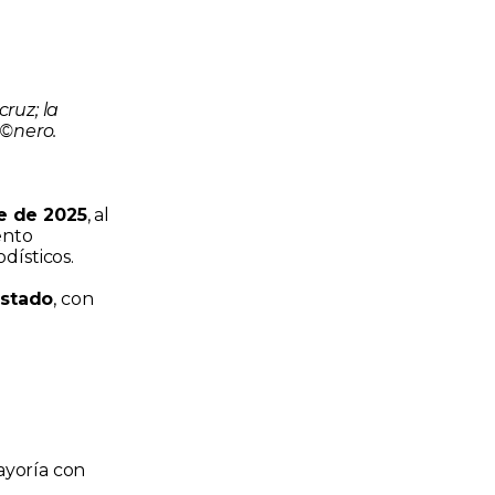
ruz; la
Ã©nero.
e de 2025
, al
ento
dísticos.
estado
, con
mayoría con