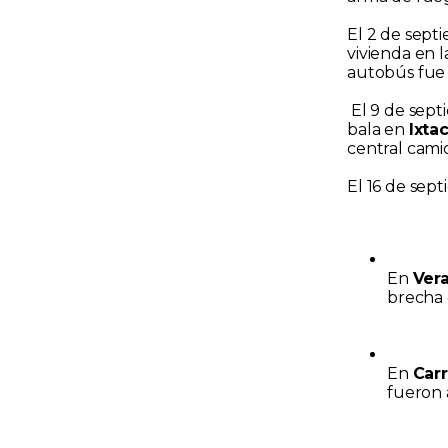
El 2 de sept
vivienda en 
autobús fue
El 9 de sept
bala en
Ixta
central cam
El 16 de sep
En
Ver
brecha 
En
Carr
fueron 