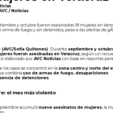
ticias
AVC / Noticias
iembre y octubre fueron asesinadas 18 mujeres en Verac
 arma de fuego y sin detenidos, pese a las alertas de g
.- (AVC/Sofía Quiñones)
Durante
septiembre y octubr
ujeres fueron asesinadas en Veracruz
, según un recu
co elaborado por
AVC Noticias
con base en reportes perio
e los casos se concentró en la
zona centro y norte del 
ue combina
uso de armas de fuego, desapariciones
sencia de detenciones
.
e: el mes más violento
eptiembre acumuló
nueve asesinatos de mujeres
, la 
go.