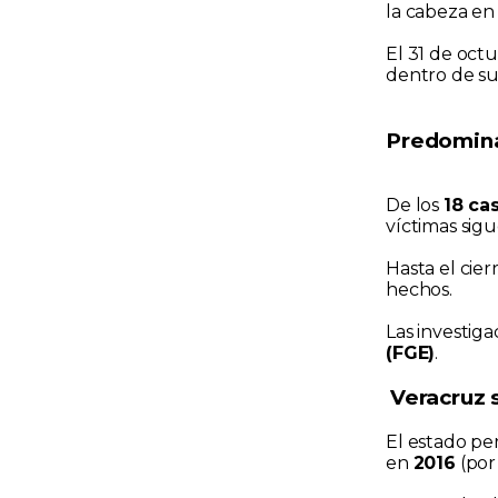
la cabeza e
El 31 de oct
dentro de su
Predominan
De los
18 ca
víctimas sigu
Hasta el cie
hechos.
Las investig
(FGE)
.
Veracruz 
El estado p
en
2016
(por