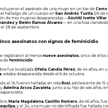
incluyeron el asesinato de una mujer en un bar de
Cerro
 el hallazgo de un cuerpo en
San Andrés Tuxtla
(26 de 
ación de tres mujeres desaparecidas —
Xóchitl Ivette Villar
nández y Belén Ramos Álvarez
— en una fosa clandest
el 28 de septiembre.
inco asesinatos con signos de feminicidio
e registraron al menos
nueve asesinatos
, cinco de ellos
as de
feminicidio
.
ubre fue localizada
Ofelia Candia Pérez
, de 44 años, en 
a
; estaba desaparecida desde el 6 de octubre.
s, el 16, fueron halladas sin vida
Rosi
, adolescente de 15 
, y
Adelina Arcos Zavaleta
, junto a su hijo de seis años, e
esaparecidos.
ubre,
María Magdalena Castillo Romero
, de 46 años, fu
laquilpa
, y el 24, una mujer no identificada fue hallada co