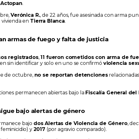
n
Actopan
.
ubre,
Verónica R.
, de 22 años, fue asesinada con arma pu
 vivienda en
Tierra Blanca
.
 armas de fuego y falta de justicia
sos registrados
,
11 fueron cometidos con arma de fu
en sin identificar y solo en uno se confirmó
violencia sex
rre de octubre,
no se reportan detenciones
relacionadas
aciones permanecen abiertas bajo la
Fiscalía General del
sigue bajo alertas de género
ermanece bajo
dos Alertas de Violencia de Género
, de
 feminicidio) y
2017
(por agravio comparado).