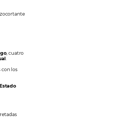
nzocortante
ego
, cuatro
ual
.
 con los
 Estado
cretadas