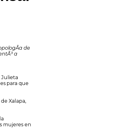
opologÃ­a de
lentÃ³ a
 Julieta
les para que
 de Xalapa,
la
as mujeres en