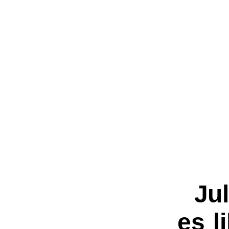
Ju
es l