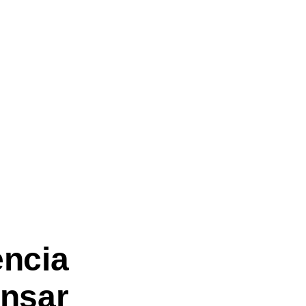
encia
ensar