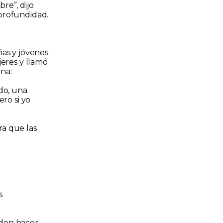
bre”, dijo
 profundidad.
ñas y jóvenes
jeres y llamó
na:
do, una
ero si yo
ra que las
s
eden hacer