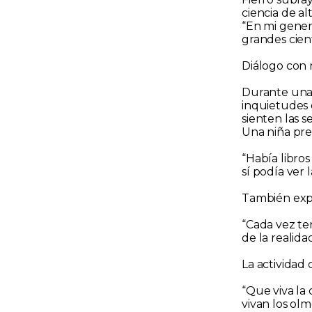
ciencia de alt
“En mi gener
grandes cient
Diálogo con n
Durante una 
inquietudes 
sienten las s
Una niña pre
“Había libros
sí podía ver 
También expl
“Cada vez t
de la realid
La actividad 
“Que viva la
vivan los ol