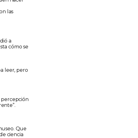
on las
dió a
asta cómo se
ba leer, pero
 percepción
rente”.
 museo. Que
de ciencia