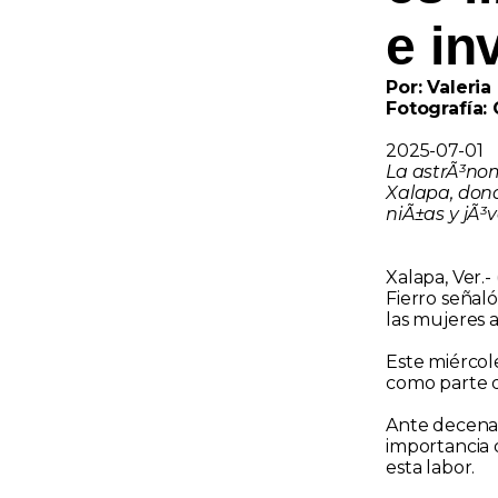
e in
Por: Valeri
Fotografía:
2025-07-01
La astrÃ³nom
Xalapa, dond
niÃ±as y jÃ³
Xalapa, Ver.-
Fierro señal
las mujeres a
Este miércol
como parte d
Ante decenas 
importancia d
esta labor.