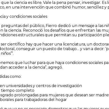
ue la ciencia es libre. Vale la pena pensar, investigar. Es li
ico, en una intervención que combinó humor, sencillez y
cia y condiciones sociales
 preguntas del público, Fierro dedicó un mensaje a las ni
n la ciencia. Reconoció los desafíos que enfrentan las mu
ndiciones estructurales que permitan su participación ple
 ser científico hay que hacer una licenciatura, un doctora
octoral, conseguir un puesto de trabajo… y van a decir: ‘p
niños’”.
enemos que luchar para que haya condiciones sociales pa
an acceder a la ciencia”, agregó.
idas como:
 en universidades y centros de investigación
e tiempo completo
osgrado prolongadas para mujeres que desean ser madre
aborales para trabajadoras del hogar
yó que ya no es necesario demostrar que las mujeres pu