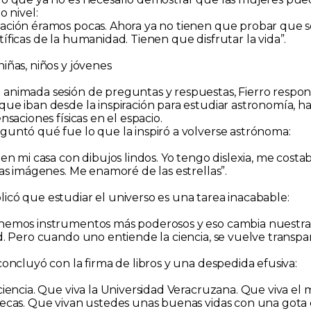
o nivel:
ación éramos pocas. Ahora ya no tienen que probar que s
íficas de la humanidad. Tienen que disfrutar la vida”.
iñas, niños y jóvenes
animada sesión de preguntas y respuestas, Fierro respon
que iban desde la inspiración para estudiar astronomía, h
ensaciones físicas en el espacio.
guntó qué fue lo que la inspiró a volverse astrónoma:
 en mi casa con dibujos lindos. Yo tengo dislexia, me costa
las imágenes. Me enamoré de las estrellas”.
icó que estudiar el universo es una tarea inacabable:
enemos instrumentos más poderosos y eso cambia nuestra
ad. Pero cuando uno entiende la ciencia, se vuelve transpa
concluyó con la firma de libros y una despedida efusiva:
 ciencia. Que viva la Universidad Veracruzana. Que viva el
mecas. Que vivan ustedes unas buenas vidas con una gota 