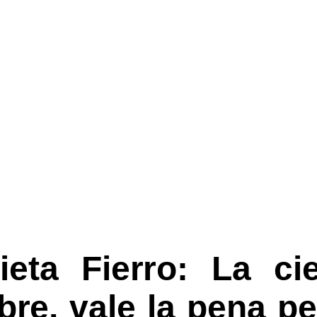
lieta Fierro: La ci
ibre, vale la pena p