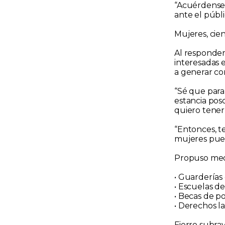
“Acuérdense q
ante el públ
Mujeres, cien
Al responder
interesadas e
a generar co
“Sé que para
estancia posd
quiero tener 
“Entonces, t
mujeres pued
Propuso med
• Guarderías
• Escuelas d
• Becas de p
• Derechos l
Fierro subra