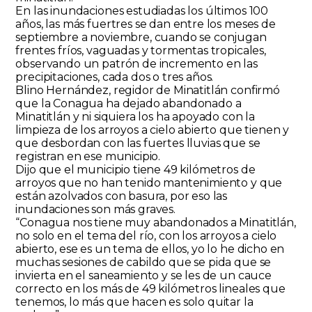
En las inundaciones estudiadas los últimos 100
años, las más fuertres se dan entre los meses de
septiembre a noviembre, cuando se conjugan
frentes fríos, vaguadas y tormentas tropicales,
observando un patrón de incremento en las
precipitaciones, cada dos o tres años.
Blino Hernández, regidor de Minatitlán confirmó
que la Conagua ha dejado abandonado a
Minatitlán y ni siquiera los ha apoyado con la
limpieza de los arroyos a cielo abierto que tienen y
que desbordan con las fuertes lluvias que se
registran en ese municipio.
Dijo que el municipio tiene 49 kilómetros de
arroyos que no han tenido mantenimiento y que
están azolvados con basura, por eso las
inundaciones son más graves.
“Conagua nos tiene muy abandonados a Minatitlán,
no solo en el tema del río, con los arroyos a cielo
abierto, ese es un tema de ellos, yo lo he dicho en
muchas sesiones de cabildo que se pida que se
invierta en el saneamiento y se les de un cauce
correcto en los más de 49 kilómetros lineales que
tenemos, lo más que hacen es solo quitar la