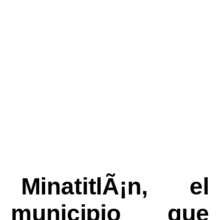
MinatitlÃ¡n, el
municipio que