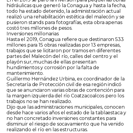
hidráulicas que generó la Conagua y hasta la fecha,
todo ha estado detenido, la administración actual
realizó una rehabilitación estética del malecón y se
pusieron stands para fotografías, esta obra apenas
costó tres millones de pesos.
Inversiones millonarias
Hasta el 2019, Conagua refiere que destinaron 533
millones para 15 obras realizadas por 13 empresas,
trabajos que se licitaron por tramos en diferentes
partes del Malecón del río, calles del centro y el
playón sur, muchas de ellas presentan
hundimientos y corrosión por la falta de
mantenimiento.
Guillermo Hernández Urbina, ex coordinador de la
Secretaría de Protección civil de esa región indicó
que se anunciaron varias obras de contención para
la margen izquierda del río Coatzacoalcos pero los
trabajos no se han realizado.
Dijo que las administraciones municipales, conocen
desde hace varios años el estado de la tablaestaca y
no han concretado inversiones constantes para
disminuir el riesgo de socavamiento que ha venido
realizando el río en las estructuras.