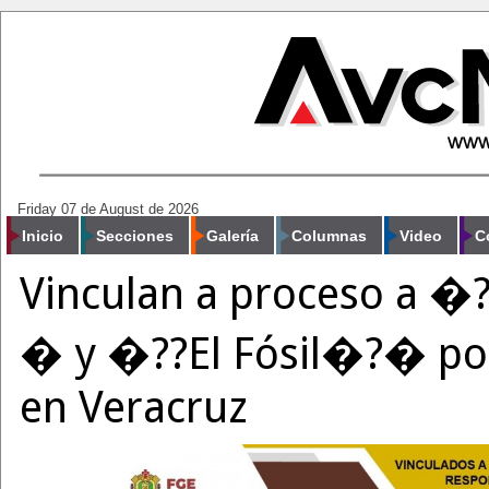
Friday 07 de August de 2026
Inicio
Secciones
Galería
Columnas
Video
C
Vinculan a proceso a �
� y �??El Fósil�?� po
en Veracruz