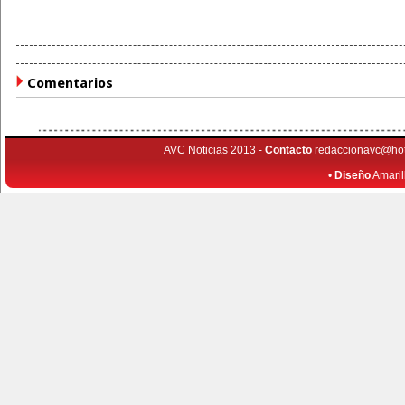
Comentarios
AVC Noticias 2013 -
Contacto
redaccionavc@ho
•
Diseño
Amaril