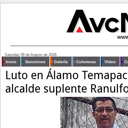
Saturday 08 de August de 2026
Inicio
Secciones
Galería
Columnas
Video
C
Luto en Álamo Temapache
alcalde suplente Ranul