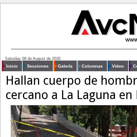
Saturday 08 de August de 2026
Inicio
Secciones
Galería
Columnas
Video
C
Hallan cuerpo de hombr
cercano a La Laguna en