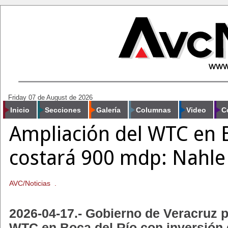
Friday 07 de August de 2026
Inicio
Secciones
Galería
Columnas
Video
C
Ampliación del WTC en B
costará 900 mdp: Nahle
AVC/Noticias .
2026-04-17.- Gobierno de Veracruz p
WTC en Boca del Río con inversión 