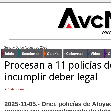
Sunday 09 de August de 2026
Inicio
Secciones
Galería
Columnas
Video
C
Procesan a 11 policías 
incumplir deber legal
AVC/Noticias .
2025-11-05.- Once policías de Atoya
proceso por incumplimiento de deber