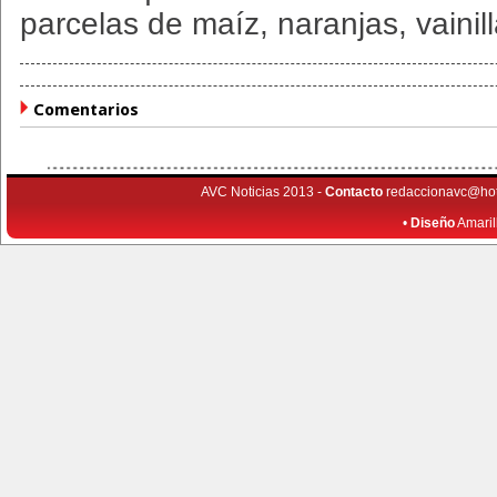
parcelas de maíz, naranjas, vainilla,
Comentarios
AVC Noticias 2013 -
Contacto
redaccionavc@ho
•
Diseño
Amaril