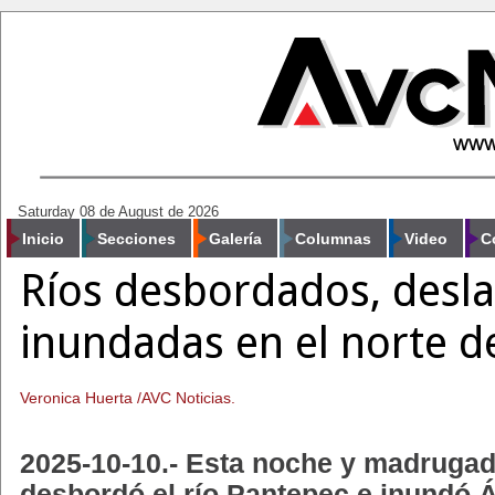
Saturday 08 de August de 2026
Inicio
Secciones
Galería
Columnas
Video
C
Ríos desbordados, desla
inundadas en el norte d
Veronica Huerta /AVC Noticias.
2025-10-10.- Esta noche y madrugada
desbordó el río Pantepec e inundó