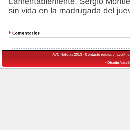
Lamentablemente, Sergio Montiel
sin vida en la madrugada del ju
Comentarios
AVC Noticias 2013 -
Contacto
redaccionavc@ho
•
Diseño
Amaril