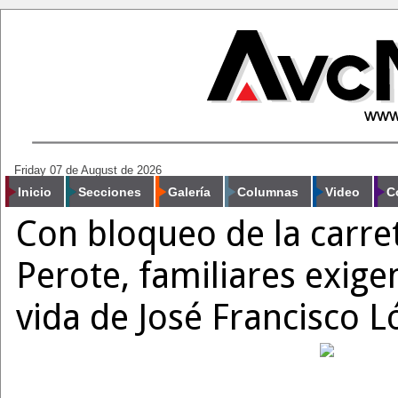
Friday 07 de August de 2026
Inicio
Secciones
Galería
Columnas
Video
C
Con bloqueo de la carre
Perote, familiares exige
vida de José Francisco 