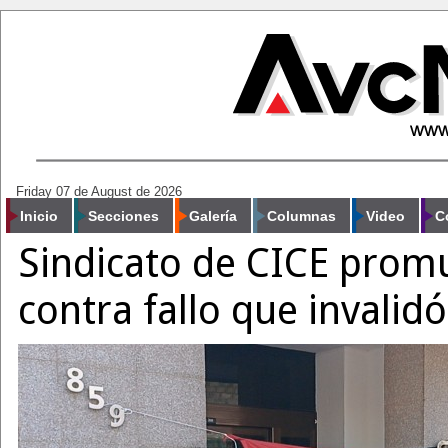
Friday 07 de August de 2026
Inicio
Secciones
Galería
Columnas
Video
C
Sindicato de CICE pro
contra fallo que invalid