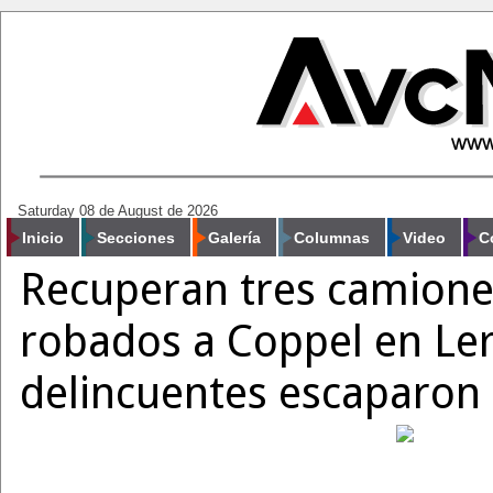
Saturday 08 de August de 2026
Inicio
Secciones
Galería
Columnas
Video
C
Recuperan tres camione
robados a Coppel en Ler
delincuentes escaparon